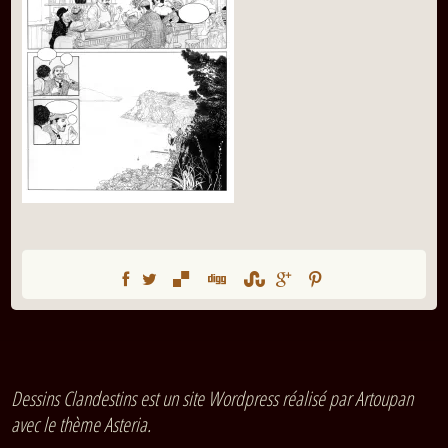
Dessins Clandestins est un site Wordpress réalisé par Artoupan
avec le thème Asteria.